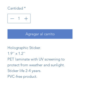
Cantidad
*
Agregar al carrito
Holographic Sticker.
1.9'' x 1.2''
PET laminate with UV screening to
protect from weather and sunlight.
Sticker life 2-4 years.
PVC-free product.
El Rincón de la Internista