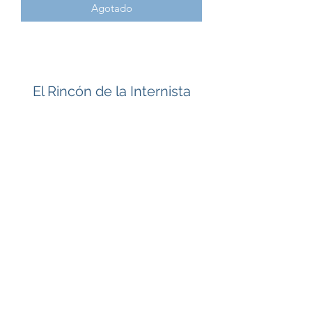
Agotado
El Rincón de la Internista
Suscríbete
Enviar
dra.nikitarabelo@gmail.com
San Juan, PR
Las Piedras, PR