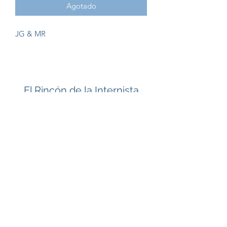
Agotado
JG & MR
El Rincón de la Internista
Suscríbete
Enviar
dra.nikitarabelo@gmail.com