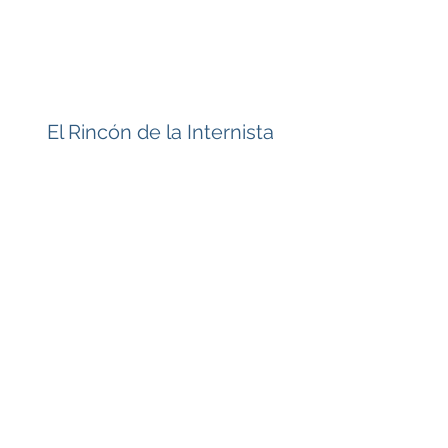
El Rincón de la Internista
Suscríbete
Enviar
dra.nikitarabelo@gmail.com
San Juan, PR
Las Piedras, PR