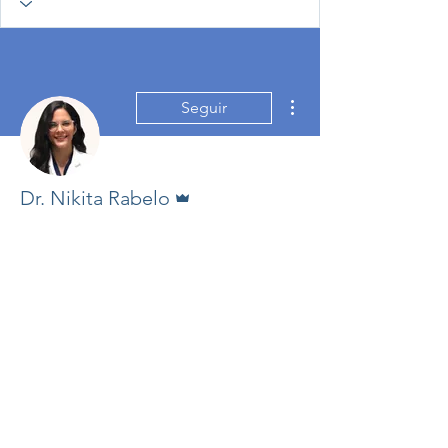
Más acciones
Seguir
Administrador
Dr. Nikita Rabelo